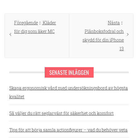
Inläggsnavigering
Föregående
Föregående
Kläder
Nästa
Nästa
för dig som åker MC
inlägg:
Plånboksfodral och
inlägg:
skydd för din iPhone
13
SENASTE INLÄGGEN
Skapa ergonomisk vård med undersökningsbord av högsta
kvalitet
Så väljer du rätt seglarväst för säkerhet och komfort
Tips för att börja samla actionfigurer – vad du behöver veta